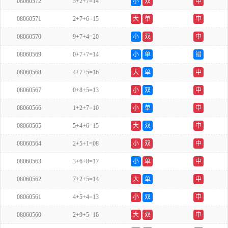
08060572
5+2+7=14
小
双
中
08060571
2+7+6=15
大
单
中
08060570
9+7+4=20
小
双
中
08060569
0+7+7=14
小
单
错
08060568
4+7+5=16
大
单
中
08060567
0+8+5=13
小
双
中
08060566
1+2+7=10
小
单
中
08060565
5+4+6=15
大
双
中
08060564
2+5+1=08
小
双
中
08060563
3+6+8=17
小
单
中
08060562
7+2+5=14
大
单
中
08060561
4+5+4=13
小
双
中
08060560
2+9+5=16
大
双
中