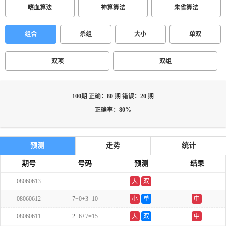
嗜血算法
神算算法
朱雀算法
组合
杀组
大小
单双
双项
双组
100期 正确：80 期 错误：20 期
正确率：80%
预测
走势
统计
期号
号码
预测
结果
08060613
---
大
双
---
08060612
7+0+3=10
小
单
中
08060611
2+6+7=15
大
双
中