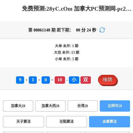
免费预测:28yC.cOm 加拿大PC预测网-pc28加拿大官网|免费在线预测|pc28加拿大官网在线预测_极致火热优质的免费预测
第
08061148
期 距下期：
00
分
24
秒
大单
未开:
1
期
大双
未开:
13
期
小单
未开:
5
期
9
1
0
10
小
双
咪牌
+
+
=
-
加拿大28
加拿大西28
台湾28
比特币28
天子算法
沦陷算法
血尊算法