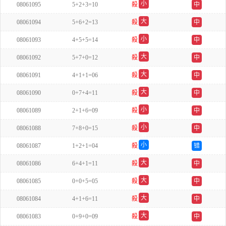
小
08061095
5+2+3=10
殺
中
单
大
08061094
5+6+2=13
殺
中
单
小
08061093
4+5+5=14
殺
中
双
大
08061092
5+7+0=12
殺
中
单
大
08061091
4+1+1=06
殺
中
双
大
08061090
0+7+4=11
殺
中
双
小
08061089
2+1+6=09
殺
中
双
小
08061088
7+8+0=15
殺
中
单
小
08061087
1+2+1=04
殺
错
双
大
08061086
6+4+1=11
殺
中
单
大
08061085
0+0+5=05
殺
中
双
大
08061084
4+1+6=11
殺
中
单
大
08061083
0+9+0=09
殺
中
单