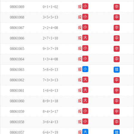
单
小
08061069
0+1+1=02
殺
中
单
小
08061068
3+5+5=13
殺
中
双
小
08061067
2+2+4=08
殺
中
单
大
08061066
2+7+1=10
殺
中
单
小
08061065
9+3+7=19
殺
中
单
小
08061064
1+3+4=08
殺
中
单
小
08061063
5+8+0=13
殺
错
单
大
08061062
7+3+3=13
殺
中
单
大
08061061
1+6+6=13
殺
中
双
大
08061060
8+9+1=18
殺
中
单
小
08061059
8+4+5=17
殺
中
双
小
08061058
3+6+4=13
殺
中
双
大
08061057
6+6+7=19
殺
错