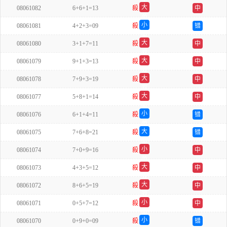
大
08061082
6+6+1=13
殺
中
单
小
08061081
4+2+3=09
殺
错
单
大
08061080
3+1+7=11
殺
中
双
大
08061079
9+1+3=13
殺
中
双
大
08061078
7+9+3=19
殺
中
双
大
08061077
5+8+1=14
殺
中
单
小
08061076
6+1+4=11
殺
错
单
大
08061075
7+6+8=21
殺
错
单
小
08061074
7+0+9=16
殺
中
单
大
08061073
4+3+5=12
殺
中
双
大
08061072
8+6+5=19
殺
中
双
小
08061071
0+5+7=12
殺
中
单
小
08061070
0+9+0=09
殺
错