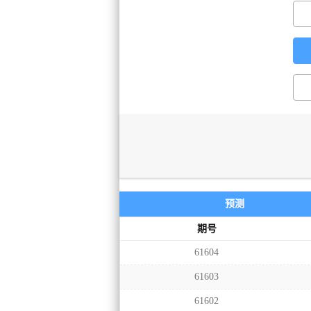
预测
期号
61604
61603
61602