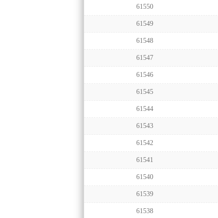
61550
61549
61548
61547
61546
61545
61544
61543
61542
61541
61540
61539
61538