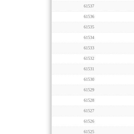
61537
61536
61535
61534
61533
61532
61531
61530
61529
61528
61527
61526
61525