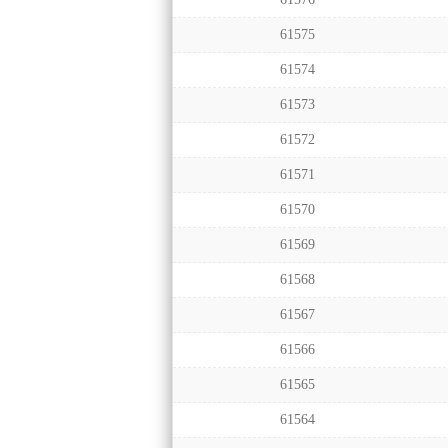
61575
61574
61573
61572
61571
61570
61569
61568
61567
61566
61565
61564