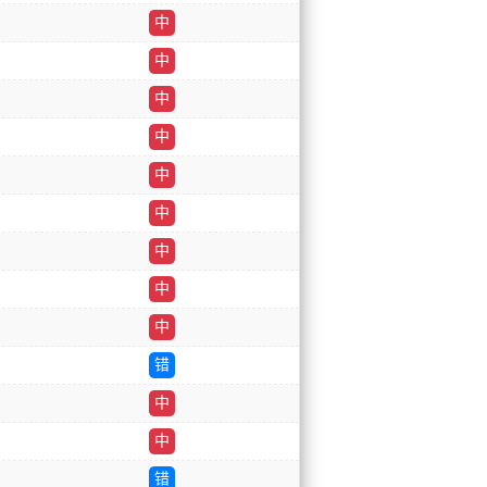
中
中
中
中
中
中
中
中
中
错
中
中
错