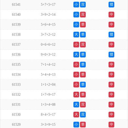
61541
5+7+5=17
小
双
错
61540
3+9+2=14
小
双
中
61539
5+6+4=15
小
单
中
61538
3+7+2=12
大
单
错
61537
0+6+6=12
小
双
中
61536
9+0+3=12
大
单
错
61535
7+1+4=12
小
单
中
61534
5+4+4=13
小
单
中
61533
1+1+2=04
小
单
中
61532
1+7+9=17
大
单
中
61531
1+3+4=08
大
双
中
61530
8+4+5=17
大
双
中
61529
3+3+9=15
小
单
中