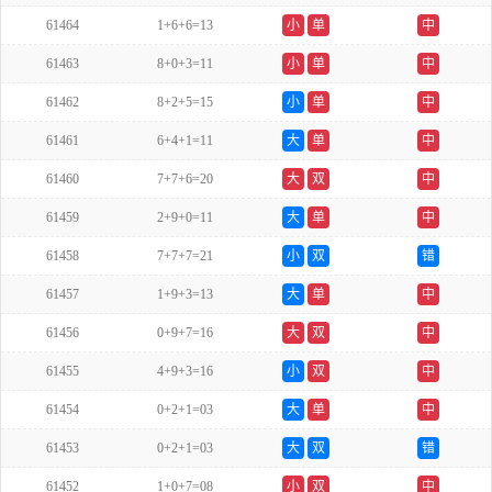
61464
1+6+6=13
小
单
中
61463
8+0+3=11
小
单
中
61462
8+2+5=15
小
单
中
61461
6+4+1=11
大
单
中
61460
7+7+6=20
大
双
中
61459
2+9+0=11
大
单
中
61458
7+7+7=21
小
双
错
61457
1+9+3=13
大
单
中
61456
0+9+7=16
大
双
中
61455
4+9+3=16
小
双
中
61454
0+2+1=03
大
单
中
61453
0+2+1=03
大
双
错
61452
1+0+7=08
小
双
中