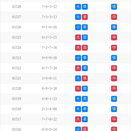
61528
7+0+5=12
大
单
错
61527
7+3+3=13
大
单
中
61526
9+1+6=16
小
单
错
61525
8+2+5=15
大
双
中
61524
7+2+7=16
大
双
中
61523
9+0+9=18
小
单
错
61522
6+7+7=20
大
单
中
61521
2+0+9=11
大
单
中
61520
6+9+3=18
大
单
中
61519
4+8+1=13
大
双
错
61518
2+2+4=08
大
单
错
61517
7+7+8=22
大
单
中
61516
6+9+9=24
小
双
中