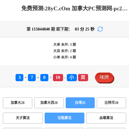
免费预测:28yC.cOm 加拿大PC预测网-pc28加拿大官网|免费在线预测|pc28加拿大官网在线预测_极致火热优质的免费预测
第
115044840
期 距下期：
03
分
25
秒
大单
未开:
3
期
大双
未开:
2
期
小单
未开:
4
期
3
7
0
10
小
双
咪牌
+
+
=
-
加拿大28
加拿大西28
台湾28
比特币28
天子算法
沦陷算法
血尊算法