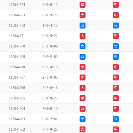
115044774
0+5+8=13
单
中
115044773
8+8+9=25
大
中
115044772
1+8+4=13
双
错
115044771
8+9+5=22
大
中
115044770
6+3+0=09
大
错
115044769
5+2+2=09
双
错
115044768
6+5+4=15
单
中
115044767
2+1+0=03
小
中
115044766
8+2+6=16
大
中
115044765
8+9+8=25
单
中
115044764
7+3+0=10
双
中
115044763
0+0+2=02
单
错
115044762
7+7+9=23
大
中