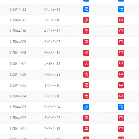
115044812
4+5+2=11
双
错
115044811
7+3+0=10
小
中
115044810
4+3+6=13
单
中
115044809
3+0+2=05
单
中
115044808
3+8+5=16
双
中
115044807
5+1+8=14
大
中
115044806
7+9+5=21
大
中
115044805
1+8+7=16
双
中
115044804
7+6+3=16
大
中
115044803
9+6+9=24
小
错
115044802
5+9+9=23
单
中
115044801
2+7+4=13
单
中