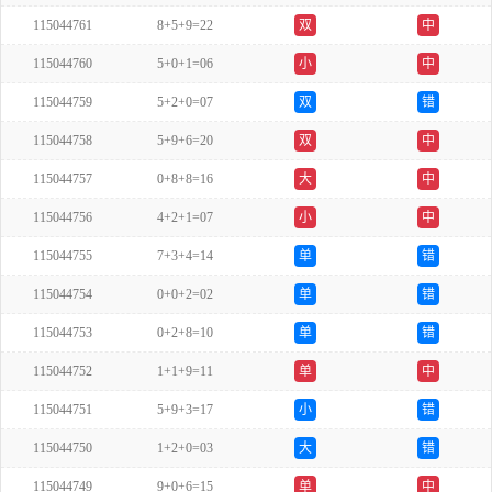
115044761
8+5+9=22
双
中
115044760
5+0+1=06
小
中
115044759
5+2+0=07
双
错
115044758
5+9+6=20
双
中
115044757
0+8+8=16
大
中
115044756
4+2+1=07
小
中
115044755
7+3+4=14
单
错
115044754
0+0+2=02
单
错
115044753
0+2+8=10
单
错
115044752
1+1+9=11
单
中
115044751
5+9+3=17
小
错
115044750
1+2+0=03
大
错
115044749
9+0+6=15
单
中