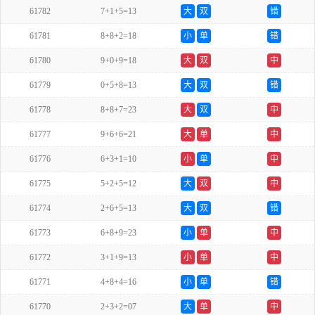
61782
7+1+5=13
大
双
错
61781
8+8+2=18
小
单
错
61780
9+0+9=18
大
双
中
61779
0+5+8=13
大
双
错
61778
8+8+7=23
大
双
中
61777
9+6+6=21
大
单
中
61776
6+3+1=10
小
单
中
61775
5+2+5=12
大
双
中
61774
2+6+5=13
大
双
错
61773
6+8+9=23
小
单
中
61772
3+1+9=13
小
单
中
61771
4+8+4=16
小
单
错
61770
2+3+2=07
大
单
中