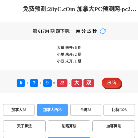
免费预测:28yC.cOm 加拿大PC预测网-pc28加拿大官网|免费在线预测|pc28加拿大官网在线预测_极致火热优质的免费预测
第
61784
期 距下期：
00
分
15
秒
大单
未开:
6
期
小单
未开:
2
期
小双
未开:
1
期
6
7
9
22
大
双
咪牌
+
+
=
-
加拿大28
加拿大西28
台湾28
比特币28
天子算法
沦陷算法
血尊算法