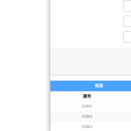
预测
期号
61865
61864
61863