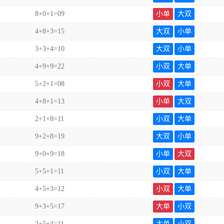
8+0+1=09
小单
大双
4+8+3=15
大双
小单
3+3+4=10
大双
小单
4+9+9=22
小双
大单
5+2+1=08
小双
大单
4+8+1=13
小单
大双
2+1+8=11
小双
大单
9+2+8=19
大双
小单
9+0+9=18
小单
大双
5+5+1=11
小双
大单
4+5+3=12
小双
大单
9+3+5=17
大单
小双
2+5+4=11
大单
小双