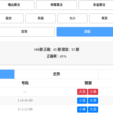
嗜血算法
神算算法
朱雀算法
组合
杀组
大小
单双
双项
双组
100期 正确：45 期 错误：55 期
正确率：45%
走势
号码
预测
---
大双
小单
1+0+8=09
小双
大单
5+1+2=08
小单
大双