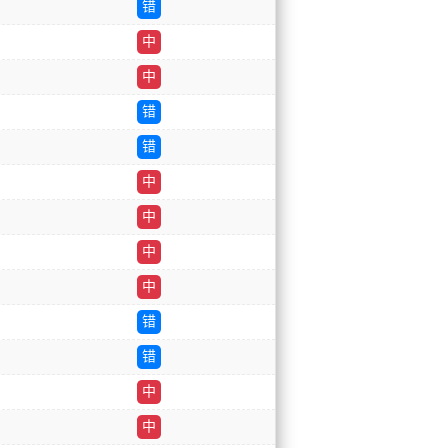
错
中
中
错
错
中
中
中
中
错
错
中
中