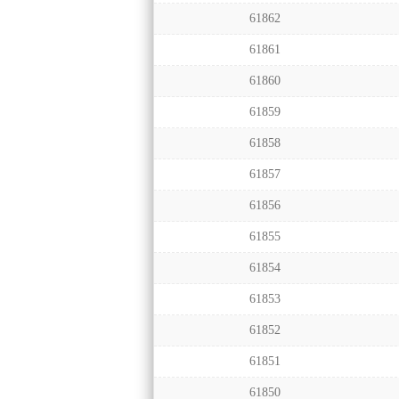
61862
61861
61860
61859
61858
61857
61856
61855
61854
61853
61852
61851
61850