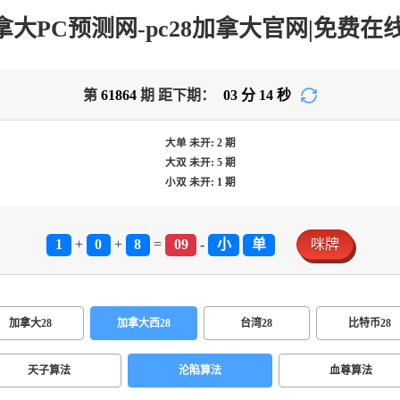
第
61864
期 距下期：
03
分
14
秒
大单
未开:
2
期
大双
未开:
5
期
小双
未开:
1
期
1
+
0
+
8
=
09
-
小
单
咪牌
加拿大28
加拿大西28
台湾28
比特币28
天子算法
沦陷算法
血尊算法