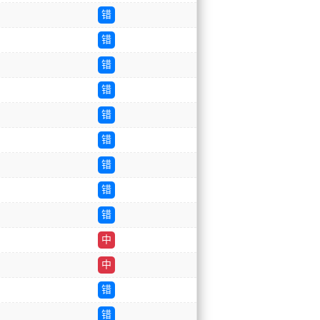
错
错
错
错
错
错
错
错
错
中
中
错
错