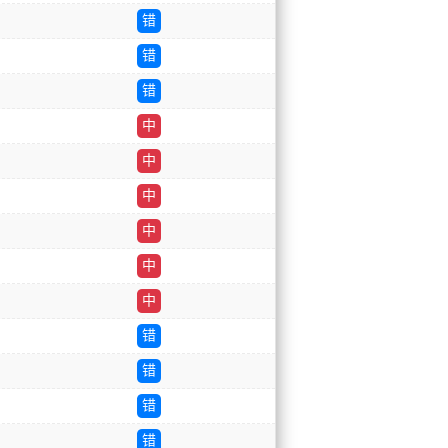
错
错
错
中
中
中
中
中
中
错
错
错
错